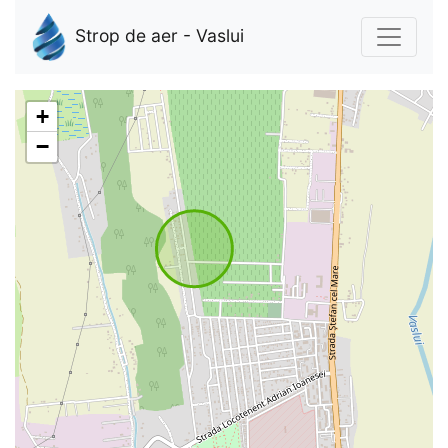
Strop de aer - Vaslui
+
−