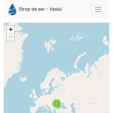
Strop de aer - Vaslui
+
−
2