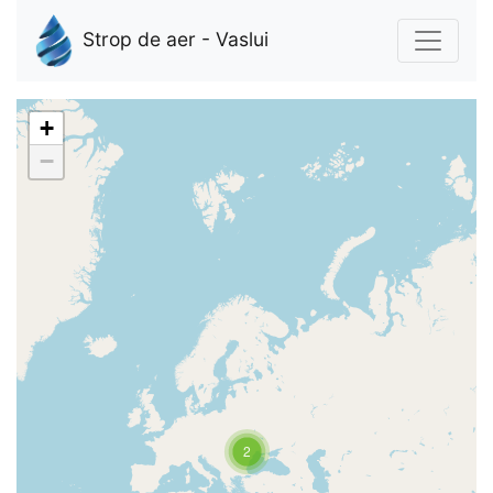
Strop de aer - Vaslui
+
−
2