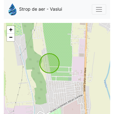
Strop de aer - Vaslui
+
−