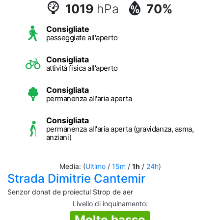
1019
hPa
70%
Consigliate
passeggiate all'aperto
Consigliata
attività fisica all'aperto
Consigliata
permanenza all'aria aperta
Consigliata
permanenza all'aria aperta (gravidanza, asma,
anziani)
Media: (
Ultimo
/
15m
/
1h
/
24h
)
Strada Dimitrie Cantemir
Senzor donat de proiectul Strop de aer
Livello di inquinamento
:
Molto basso