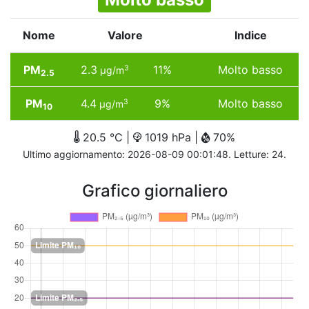
Nome
Valore
Indice
PM
2.3
11%
Molto basso
3
µg/m
2.5
PM
4.4
9%
Molto basso
3
µg/m
10
20.5 °C |
1019 hPa |
70%
Ultimo aggiornamento: 2026-08-09 00:01:48. Letture: 24.
Grafico giornaliero