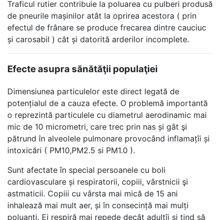
Traficul rutier contribuie la poluarea cu pulberi produsă
de pneurile mașinilor atât la oprirea acestora ( prin
efectul de frânare se produce frecarea dintre cauciuc
și carosabil ) cât și datorită arderilor incomplete.
Efecte asupra sănătăţii populaţiei
Dimensiunea particulelor este direct legată de
potențialul de a cauza efecte. O problemă importantă
o reprezintă particulele cu diametrul aerodinamic mai
mic de 10 micrometri, care trec prin nas și gât şi
pătrund în alveolele pulmonare provocând inflamațîi și
intoxicări ( PM10,PM2.5 si PM1.0 ).
Sunt afectate în special persoanele cu boli
cardiovasculare și respiratorii, copiii, vârstnicii şi
astmaticii. Copiii cu vârsta mai mică de 15 ani
inhalează mai mult aer, și în consecință mai mulți
poluanți. Ei respiră mai repede decât adulțîi și tind să