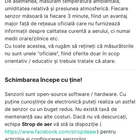
De asemenea, măsurăm temperatura ambientală,
umiditatea relativă și presiunea atmosferică. Fiecare
senzor măsoară la fiecare 3 minute, fiind un avantaj
major față de rețeaua oficială care nu furnizează
informații despre calitatea curentă a aerului, ci numai
medii orare/zilnice etc.
Cu toate acestea, vă rugăm să rețineți că măsurătorile
nu sunt unele "oficiale", fiind oferite doar în scop
orientativ / educativ și trebuie tratate că atare.
Schimbarea începe cu ține!
Senzorii sunt open-source software / hardware. Cu
puține cunoștințe de electronică puteți realiza un astfel
de senzor cu un buget redus. Nu există taxă de
mentenanță sau alte costuri. Dacă nu vă descurcați,
echipa
Strop de aer
vă stă la dispoziție (
https://www.facebook.com/stropdeaer
) pentru
achiziție și configurarea senzorilor.