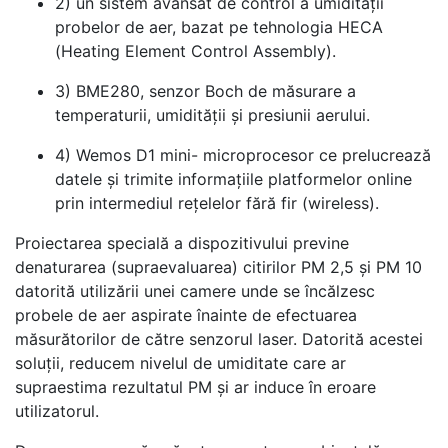
2) un sistem avansat de control a umidității
probelor de aer, bazat pe tehnologia HECA
(Heating Element Control Assembly).
3) BME280, senzor Boch de măsurare a
temperaturii, umidității și presiunii aerului.
4) Wemos D1 mini- microprocesor ce prelucrează
datele și trimite informațiile platformelor online
prin intermediul rețelelor fără fir (wireless).
Proiectarea specială a dispozitivului previne
denaturarea (supraevaluarea) citirilor PM 2,5 și PM 10
datorită utilizării unei camere unde se încălzesc
probele de aer aspirate înainte de efectuarea
măsurătorilor de către senzorul laser. Datorită acestei
soluții, reducem nivelul de umiditate care ar
supraestima rezultatul PM și ar induce în eroare
utilizatorul.