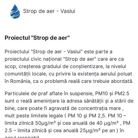
Strop de aer - Vaslui
Proiectul "Strop de aer"
Proiectului "Strop de aer - Vaslui" este parte a
proiectului civic național "Strop de aer" care are ca
scop, creșterea gradului de conștientizare, la nivelul
comunității locale, cu privire la existența aerului poluat
în România, ca o problemă reală care trebuie abordată.
Particulele de praf aflate în suspensie, PM10 și PM2.5
sunt o reală amenințare la adresa sănătății și a stării de
bine, care poate fi agravată de concentrația mare ,
mult peste limitele legale ( PM 10 şi PM 2,5. PM 10 –
limita zilnică 50μg/m³ și cea anuală de 40 μg/m³ , PM
2.5 – limita zilnică și cea anuală 25μg/m³ pe an ) în
aerul respirabil.