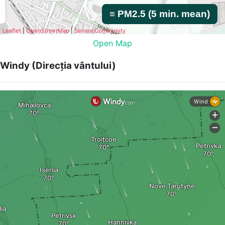
Open Map
Windy (Direcția vântului)