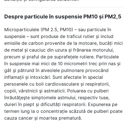
Despre particule în suspensie PM10 și PM2,5
Microparticulele (PM 2.5, PM10) – sau particule în
suspensie – sunt produse de traficul rutier și includ
emisiile de carbon provenite de la motoare, bucăți mici
de metal și cauciuc din uzura și frânarea motorului,
precum și praful de pe suprafețele rutiere. Particulele
în suspensie mai mici de 10 micrometri trec prin nas și
gât şi pătrund în alveolele pulmonare provocând
inflamații și intoxicări. Sunt afectate în special
persoanele cu boli cardiovasculare și respiratorii,
copiii, vârstnicii şi astmaticii. Poluarea cu pulberi
înrăutăţeşte simptomele astmului, respectiv tuse,
dureri în piept și dificultăți respiratorii. Expunerea pe
termen lung la o concentrație scăzută de pulberi poate
cauza cancer și moartea prematură.