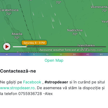
Open Map
Contactează-ne
Ne gășiți pe
Facebook
,
#stropdeaer
si în curând pe situl
www.stropdeaer.ro
. De asemenea vă stăm la dispoziție și
la telefon 0755936728 -Alex