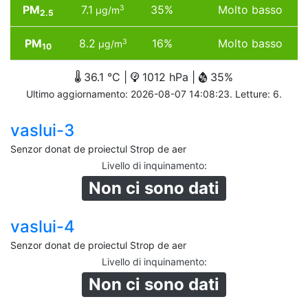
PM
7.1
35%
Molto basso
3
µg/m
2.5
PM
8.2
16%
Molto basso
3
µg/m
10
36.1 °C |
1012 hPa |
35%
Ultimo aggiornamento: 2026-08-07 14:08:23. Letture: 6.
vaslui-3
Senzor donat de proiectul Strop de aer
Livello di inquinamento
:
Non ci sono dati
vaslui-4
Senzor donat de proiectul Strop de aer
Livello di inquinamento
:
Non ci sono dati