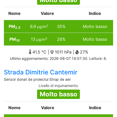
Nome
Valore
Indice
PM
6.9
35%
Molto basso
3
µg/m
2.5
PM
13
26%
Molto basso
3
µg/m
10
41.5 °C |
1011 hPa |
27%
Ultimo aggiornamento: 2026-08-07 14:07:30. Letture: 6.
Strada Dimitrie Cantemir
Senzor donat de proiectul Strop de aer
Livello di inquinamento
:
Molto basso
Nome
Valore
Indice