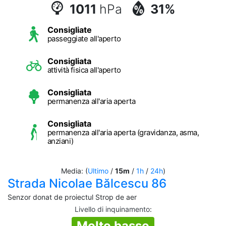
1011
hPa
31%
Consigliate
passeggiate all'aperto
Consigliata
attività fisica all'aperto
Consigliata
permanenza all'aria aperta
Consigliata
permanenza all'aria aperta (gravidanza, asma,
anziani)
Media: (
Ultimo
/
15m
/
1h
/
24h
)
Strada Nicolae Bălcescu 86
Senzor donat de proiectul Strop de aer
Livello di inquinamento
:
Molto basso