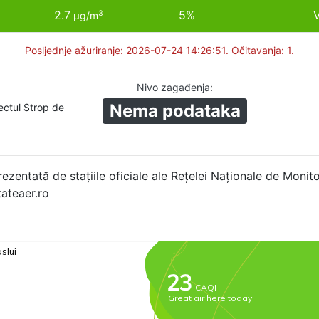
2.7
5%
V
3
µg/m
Posljednje ažuriranje: 2026-07-24 14:26:51. Očitavanja: 1.
Nivo zagađenja
:
Nema podataka
ectul Strop de
rezentată de stațiile oficiale ale Rețelei Naționale de Monitor
tateaer.ro