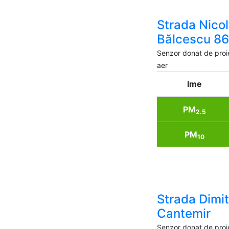
Strada Nico
Bălcescu 86
Senzor donat de proi
aer
Ime
PM
2.5
PM
10
Strada Dimit
Cantemir
Senzor donat de proi