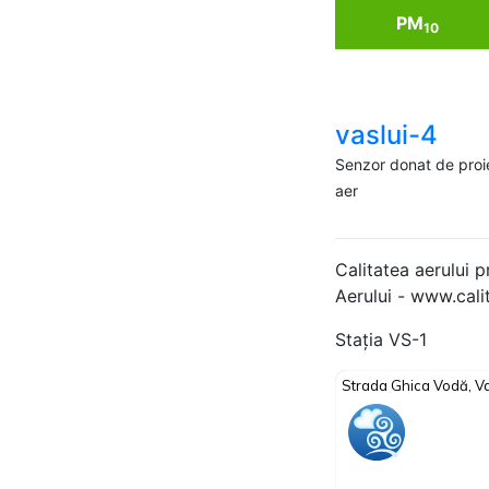
PM
10
vaslui-4
Senzor donat de proi
aer
Calitatea aerului p
Aerului - www.cali
Stația VS-1