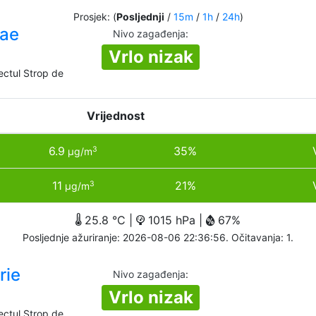
Prosjek: (
Posljednji
/
15m
/
1h
/
24h
)
lae
Nivo zagađenja
:
Vrlo nizak
ectul Strop de
Vrijednost
6.9
35%
3
µg/m
11
21%
3
µg/m
25.8 °C |
1015 hPa |
67%
Posljednje ažuriranje: 2026-08-06 22:36:56. Očitavanja: 1.
rie
Nivo zagađenja
:
Vrlo nizak
ectul Strop de