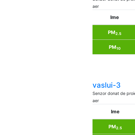
aer
Ime
PM
2.5
PM
10
vaslui-3
Senzor donat de proi
aer
Ime
PM
2.5