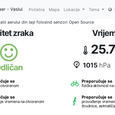
er - Vaslui
Početna
Mapa
Lokacije
Tema
atii aerului din Iași folosind senzori Open Source
itet zraka
Vrije
25.
1015
hPa
dličan
čuje se
Preporučuje se
a otvorenom
fizička aktivnost n
čuje se
Preporučuje se
je vremena na otvorenom
provođenje vremen
(trudnice, astmatičari