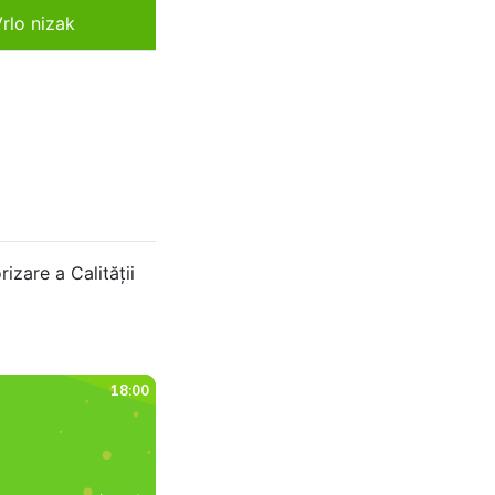
rlo nizak
izare a Calității