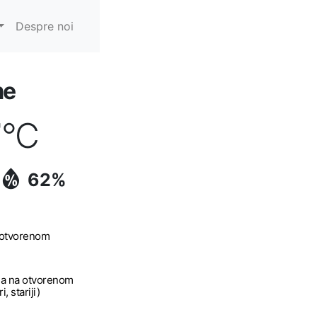
Despre noi
me
7
°C
62%
a otvorenom
a na otvorenom
, stariji)