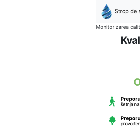
Strop de a
Monitorizarea calit
Kval
O
Preporu
šetnja n
Preporu
provođen