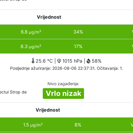
Vrijednost
6.8
34%
3
µg/m
8.3
17%
3
µg/m
25.6 °C |
1015 hPa |
58%
Posljednje ažuriranje: 2026-08-06 22:37:31. Očitavanja: 1.
Nivo zagađenja
:
Vrlo nizak
ectul Strop de
Vrijednost
1.5
8%
V
3
µg/m