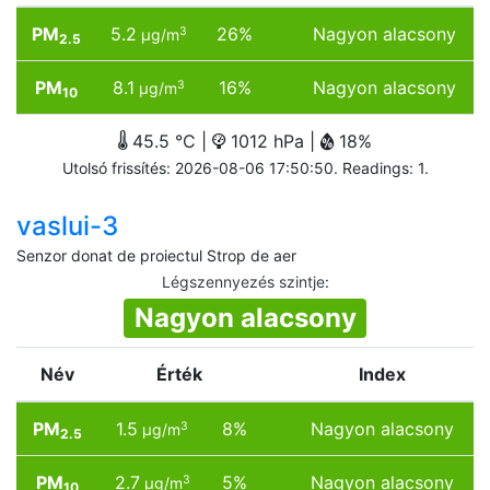
PM
5.2
26%
Nagyon alacsony
3
µg/m
2.5
PM
8.1
16%
Nagyon alacsony
3
µg/m
10
45.5 °C |
1012 hPa |
18%
Utolsó frissítés: 2026-08-06 17:50:50. Readings: 1.
vaslui-3
Senzor donat de proiectul Strop de aer
Légszennyezés szintje
:
Nagyon alacsony
Név
Érték
Index
PM
1.5
8%
Nagyon alacsony
3
µg/m
2.5
PM
2.7
5%
Nagyon alacsony
3
µg/m
10