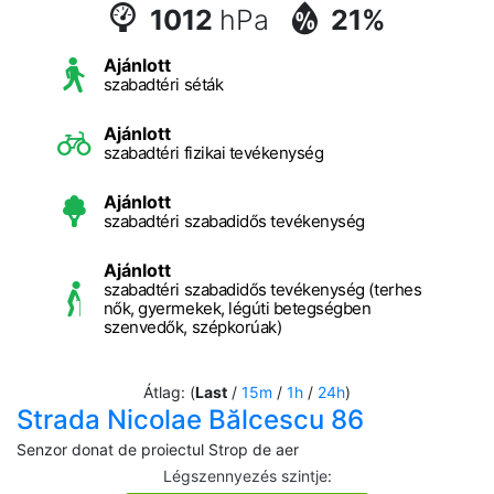
1012
hPa
21%
Ajánlott
szabadtéri séták
Ajánlott
szabadtéri fizikai tevékenység
Ajánlott
szabadtéri szabadidős tevékenység
Ajánlott
szabadtéri szabadidős tevékenység (terhes
nők, gyermekek, légúti betegségben
szenvedők, szépkorúak)
Átlag: (
Last
/
15m
/
1h
/
24h
)
Strada Nicolae Bălcescu 86
Senzor donat de proiectul Strop de aer
Légszennyezés szintje
: