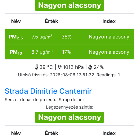
Nagyon alacsony
Név
Érték
Index
PM
7.5
38%
Nagyon alacsony
3
µg/m
2.5
PM
8.7
17%
Nagyon alacsony
3
µg/m
10
39 °C |
1012 hPa |
24%
Utolsó frissítés: 2026-08-06 17:51:32. Readings: 1.
Strada Dimitrie Cantemir
Senzor donat de proiectul Strop de aer
Légszennyezés szintje
:
Nagyon alacsony
Név
Érték
Index