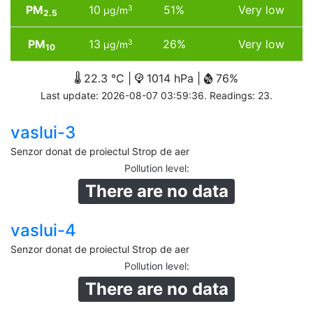
PM
10
51%
Very low
3
µg/m
2.5
PM
13
26%
Very low
3
µg/m
10
22.3 °C |
1014 hPa |
76%
Last update: 2026-08-07 03:59:36. Readings: 23.
vaslui-3
Senzor donat de proiectul Strop de aer
Pollution level
:
There are no data
vaslui-4
Senzor donat de proiectul Strop de aer
Pollution level
:
There are no data