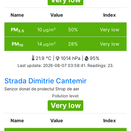
Name
Value
Index
PM
10
50%
Very low
3
µg/m
2.5
PM
14
28%
Very low
3
µg/m
10
21.9 °C |
1014 hPa |
95%
Last update: 2026-08-07 03:58:41. Readings: 23.
Strada Dimitrie Cantemir
Senzor donat de proiectul Strop de aer
Pollution level
:
Very low
Name
Value
Index