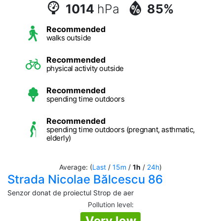
1014
hPa
85%
Recommended
walks outside
Recommended
physical activity outside
Recommended
spending time outdoors
Recommended
spending time outdoors (pregnant, asthmatic,
elderly)
Average: (
Last
/
15m
/
1h
/
24h
)
Strada Nicolae Bălcescu 86
Senzor donat de proiectul Strop de aer
Pollution level
:
Very low